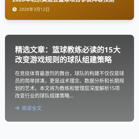
2026年3月12日
精选文章：篮球教练必读的15大
改变游戏规则的球队组建策略
在竞技体育最激烈的舞台，球队的构建不仅仅是球
员的简单拼凑，更是战术理念、数据分析和长期规
划的艺术。本文将为教练和管理层深度解析15项
改变行业的球队组建策略...
阅读全文