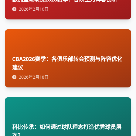
2026年2月10日
CBA2026赛季：各俱乐部转会预测与阵容优化
建议
2026年2月18日
科比传承：如何通过球队理念打造优秀球员层
次？