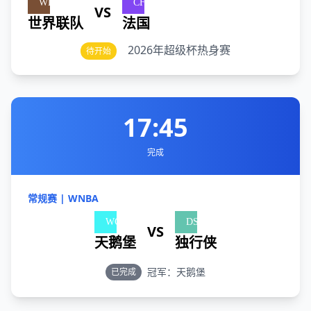
VS
世界联队
法国
2026年超级杯热身赛
待开始
17:45
完成
常规赛 | WNBA
VS
天鹅堡
独行侠
冠军：天鹅堡
已完成