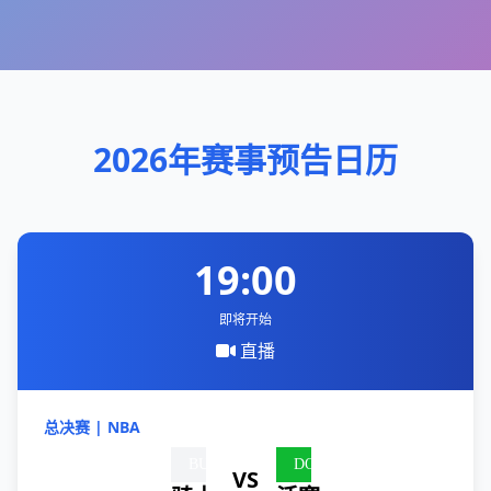
2026年赛事预告日历
19:00
即将开始
直播
总决赛 | NBA
VS