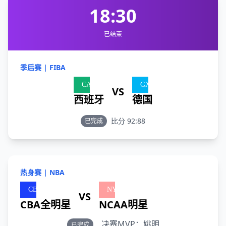
18:30
已结束
季后赛 | FIBA
VS
西班牙
德国
比分 92:88
已完成
热身赛 | NBA
VS
CBA全明星
NCAA明星
决赛MVP：姚明
已完成