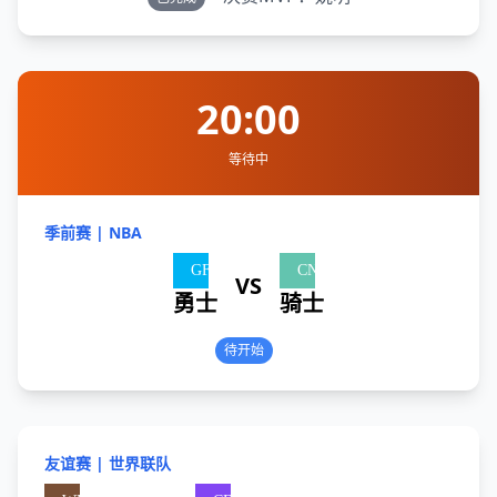
20:00
等待中
季前赛 | NBA
VS
勇士
骑士
待开始
友谊赛 | 世界联队