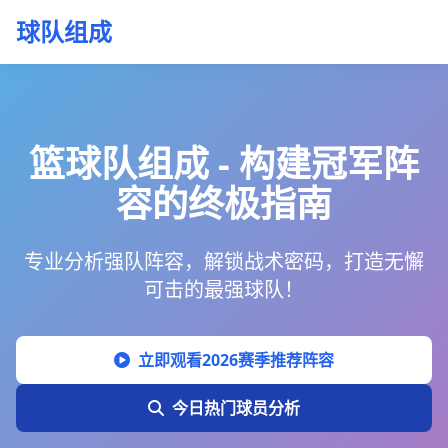
球队组成
篮球队组成 - 构建冠军阵
容的终极指南
专业分析强队阵容，解锁战术密码，打造无懈
可击的最强球队！
立即观看2026赛季推荐阵容
今日热门球员分析